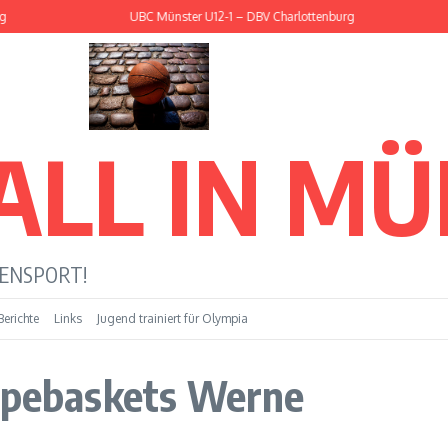
UBC Münster U12-1 – BSW Sixers
ALL IN M
LENSPORT!
Berichte
Links
Jugend trainiert für Olympia
ppebaskets Werne