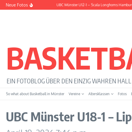
Zum Inhalt springen
Neue Fotos
orns Hamburg
UBC Münster U12-1 – DBV Charlottenburg
BASKETB
EIN FOTOBLOG ÜBER DEN EINZIG WAHREN HAL
So what about Basketball in Münster
Vereine
Altersklassen
Fotos
UBC Münster U18-1 – Li