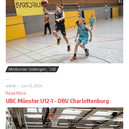
Miniturnier Göttingen
U12
...
admin
Juni 13, 2026
Read More
UBC Münster U12-1 – DBV Charlottenburg