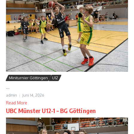
Miniturnier Göttingen
U12
...
admin
Juni 14, 2026
Read More
UBC Münster U12-1 – BG Göttingen