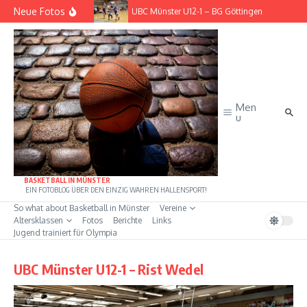
Zum Inhalt springen
Neue Fotos
– Rist Wedel
UBC Münster U12-1 – BG Göttingen
Men
u
BASKETBALL IN MÜNSTER
EIN FOTOBLOG ÜBER DEN EINZIG WAHREN HALLENSPORT!
So what about Basketball in Münster
Vereine
Altersklassen
Fotos
Berichte
Links
Jugend trainiert für Olympia
UBC Münster U12-1 – Rist Wedel