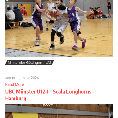
Miniturnier Göttingen
U12
...
admin
Juni 14, 2026
Read More
UBC Münster U12-1 – Scala Longhorns
Hamburg