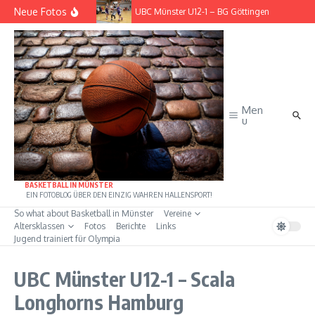
Zum Inhalt springen
Neue Fotos
– Rist Wedel
UBC Münster U12-1 – BG Göttingen
Men
u
BASKETBALL IN MÜNSTER
EIN FOTOBLOG ÜBER DEN EINZIG WAHREN HALLENSPORT!
So what about Basketball in Münster
Vereine
Altersklassen
Fotos
Berichte
Links
Jugend trainiert für Olympia
UBC Münster U12-1 – Scala
Longhorns Hamburg