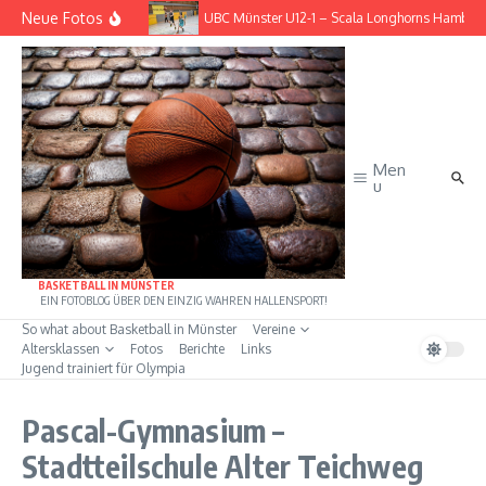
Zum Inhalt springen
Neue Fotos
– BG Göttingen
UBC Münster U12-1 – Scala Longhorns Hambur
Men
u
BASKETBALL IN MÜNSTER
EIN FOTOBLOG ÜBER DEN EINZIG WAHREN HALLENSPORT!
So what about Basketball in Münster
Vereine
Altersklassen
Fotos
Berichte
Links
Jugend trainiert für Olympia
Pascal-Gymnasium –
Stadtteilschule Alter Teichweg