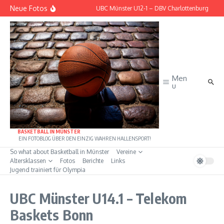
Zum Inhalt springen
Neue Fotos
 – Scala Longhorns Hamburg
UBC Münster U12-1 – DBV Charlottenburg
Men
u
BASKETBALL IN MÜNSTER
EIN FOTOBLOG ÜBER DEN EINZIG WAHREN HALLENSPORT!
So what about Basketball in Münster
Vereine
Altersklassen
Fotos
Berichte
Links
Jugend trainiert für Olympia
UBC Münster U14.1 – Telekom
Baskets Bonn