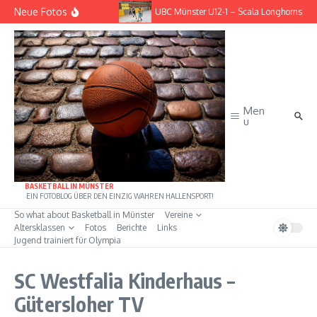
Zum Inhalt springen
Neue Fotos
– BG Göttingen
UBC Münster U12-1 – Scala Longhorns Hambur
Men
u
BASKETBALL IN MÜNSTER
EIN FOTOBLOG ÜBER DEN EINZIG WAHREN HALLENSPORT!
So what about Basketball in Münster
Vereine
Altersklassen
Fotos
Berichte
Links
Jugend trainiert für Olympia
SC Westfalia Kinderhaus –
Gütersloher TV