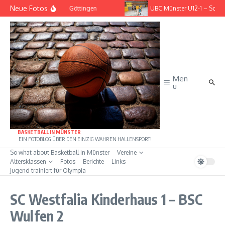
Zum Inhalt springen
Neue Fotos
– BG Göttingen
UBC Münster U12-1 – Scala Longhorns Hambur
Men
u
BASKETBALL IN MÜNSTER
EIN FOTOBLOG ÜBER DEN EINZIG WAHREN HALLENSPORT!
So what about Basketball in Münster
Vereine
Altersklassen
Fotos
Berichte
Links
Jugend trainiert für Olympia
SC Westfalia Kinderhaus 1 – BSC
Wulfen 2