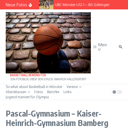
Zum Inhalt springen
Neue Fotos
UBC Münster U12-1 – BG Göttingen
UBC Münster U12-
Men
u
BASKETBALL IN MÜNSTER
EIN FOTOBLOG ÜBER DEN EINZIG WAHREN HALLENSPORT!
So what about Basketball in Münster
Vereine
Altersklassen
Fotos
Berichte
Links
Jugend trainiert für Olympia
Pascal-Gymnasium – Kaiser-
Heinrich-Gymnasium Bamberg