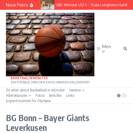
Zum Inhalt springen
Neue Fotos
– BG Göttingen
UBC Münster U12-1 – Scala Longhorns Hambur
Men
u
BASKETBALL IN MÜNSTER
EIN FOTOBLOG ÜBER DEN EINZIG WAHREN HALLENSPORT!
So what about Basketball in Münster
Vereine
Altersklassen
Fotos
Berichte
Links
Jugend trainiert für Olympia
BG Bonn – Bayer Giants
Leverkusen