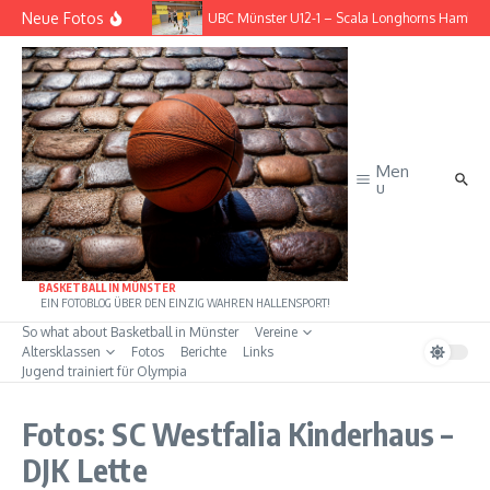
Zum Inhalt springen
Neue Fotos
– BG Göttingen
UBC Münster U12-1 – Scala Longhorns Hambur
Men
u
BASKETBALL IN MÜNSTER
EIN FOTOBLOG ÜBER DEN EINZIG WAHREN HALLENSPORT!
So what about Basketball in Münster
Vereine
Altersklassen
Fotos
Berichte
Links
Jugend trainiert für Olympia
Fotos: SC Westfalia Kinderhaus –
DJK Lette