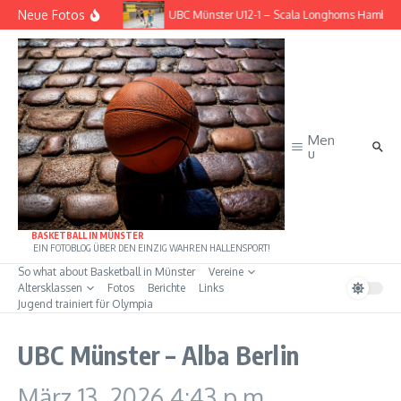
Zum Inhalt springen
Neue Fotos
– BG Göttingen
UBC Münster U12-1 – Scala Longhorns Hambur
Men
u
BASKETBALL IN MÜNSTER
EIN FOTOBLOG ÜBER DEN EINZIG WAHREN HALLENSPORT!
So what about Basketball in Münster
Vereine
Altersklassen
Fotos
Berichte
Links
Jugend trainiert für Olympia
UBC Münster – Alba Berlin
März 13, 2026
4:43 p.m.