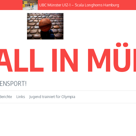
UBC Münster U12-1 – Scala Longhorns Hamburg
ALL IN M
LENSPORT!
Berichte
Links
Jugend trainiert für Olympia