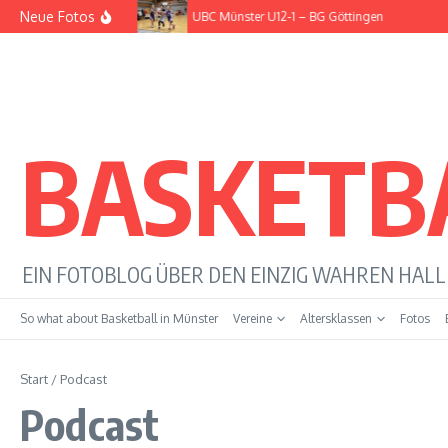
Zum Inhalt springen
Neue Fotos
UBC Münster U12-1 – BG Göttingen
BASKETB
EIN FOTOBLOG ÜBER DEN EINZIG WAHREN HAL
So what about Basketball in Münster
Vereine
Altersklassen
Fotos
Start
/
Podcast
Podcast